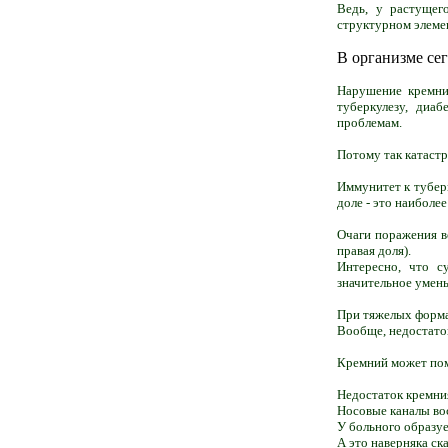
Ведь, у растущего
структурном элемен
В организме се
Нарушение кремние
туберкулезу, диаб
проблемам.
Потому так катастр
Иммунитет к туберк
доле - это наиболе
Очаги поражения во
правая доля).
Интересно, что с
значительное умень
При тяжелых форма
Вообще, недостато
Кремний может пом
Недостаток кремни
Носовые каналы во
У больного образуе
А это наверняка ск