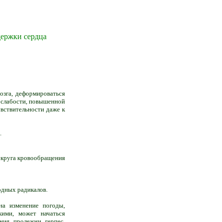
держки сердца
озга, деформироваться
й слабости, повышенной
вствительности даже к
.
 круга кровообращения
одных радикалов.
на изменение погоды,
кими, может начаться
ния, пролежни, герпес,