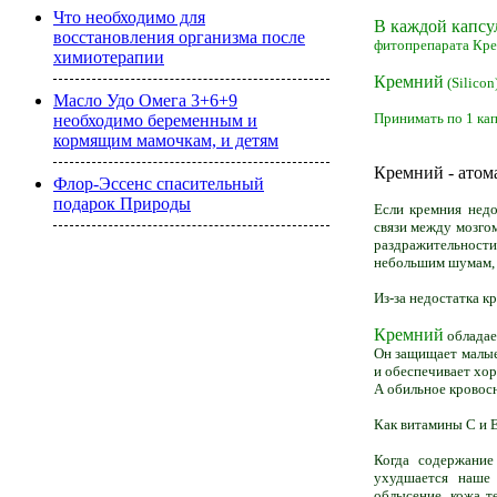
Что необходимо для
В каждой капсу
восстановления организма после
фитопрепарата
Кре
химиотерапии
Кремний
(Silicon
Масло Удо Омега 3+6+9
Принимать по 1 кап
необходимо беременным и
кормящим мамочкам, и детям
Кремний - атома
Флор-Эссенс спасительный
подарок Природы
Если кремния недо
связи между мозго
раздражительности
небольшим шумам,
Из-за недостатка к
Кремний
обладае
Он защищает малые
и обеспечивает хо
А обильное кровос
Как витамины С и 
Когда содержание
ухудшается наше 
облысение, кожа те