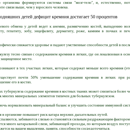
 организма формируются системы связи "мозг-тело", и, естественно, по
те связи выше, чем у взрослого человека.
годняшних детей дефицит кремния достигает 50 процентов
вого обмена у детей ведет к анемии, размягчению костей, выпадению воло
ету, гепатиту, зобу, энцефалиту, дерматиту, роже, камням в почках и п
офически снижается здоровье и падают умственные способности детей в посл
улезу тесно связан с содержанием кремния в легких, где он локализован в ос
е защищенное место.
зникают в тех участках легких, которые содержат меньше всего кремния (это
уществует почти 50% уменьшение содержания кремния в легких при ра
шение его в костях.
х туберкулеза содержание кремния в костных тканях может снизиться более ч
к многих минеральных элементов типичен для больных туберкулезом.
очь нормализовать минеральный баланс и улучшить состояние иммунной сис
я в организме повышает риск катара верхних дыхательных путей.
спаляются, забиваются слизью и становятся сильным раздражающим фактором 
тся много катаральной слизи, забивающей проходы, по которым воздух поступа
ажется на вашем мышлении, памяти, способности сосредоточиться.