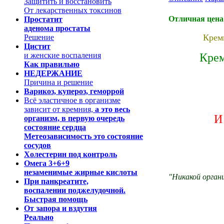
Защитить и восстановить
От лекарственных токсинов
Отличная цена
Простатит
аденома простаты
Крем
Решение
Цистит
и женские воспаления
Крем
Как правильно
НЕДЕРЖАНИЕ
Причина и решение
Варикоз, купероз, геморрой
Всё эластичное в организме
зависит от кремния,
а это весь
И
организм, в первую очередь
состояние сердца
Метеозависимость это состояние
сосудов
Холестерин под контроль
Омега 3+6+9
незаменимые жирные кислоты
"Никакой орган
При панкреатите,
воспалении поджелудочной.
Быстрая помощь
От
запора и вздутия
Реально