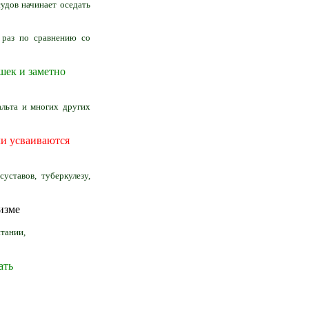
удов начинает оседать
 раз по сравнению со
шек и заметно
альта и многих других
ли усваиваются
уставов, туберкулезу,
изме
итании,
вать