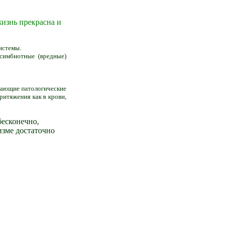
жизнь прекрасна и
системы.
есимбиотные (вредные)
ывающие патологические
ритяжения как в крови,
 бесконечно,
изме достаточно