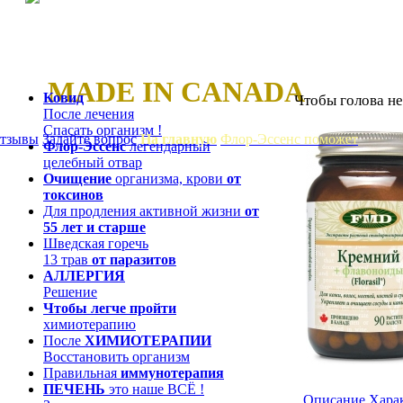
MADE IN CANADA
...........
.
Ковид
Чтобы голова не
После лечения
Спасать организм !
тзывы
Задайте вопрос
На главную
Флор-Эссенс поможет
Флор-Эссенс
легендарный
целебный отвар
Очищение
организма, крови
от
токсинов
Для продления активной жизни
от
55 лет и старше
Шведская горечь
13 трав
от паразитов
АЛЛЕРГИЯ
Решение
Чтобы легче пройти
химиотерапию
После
ХИМИОТЕРАПИИ
Восстановить организм
Правильная
иммунотерапия
ПЕЧЕНЬ
это наше ВСЁ !
Описание
Хара