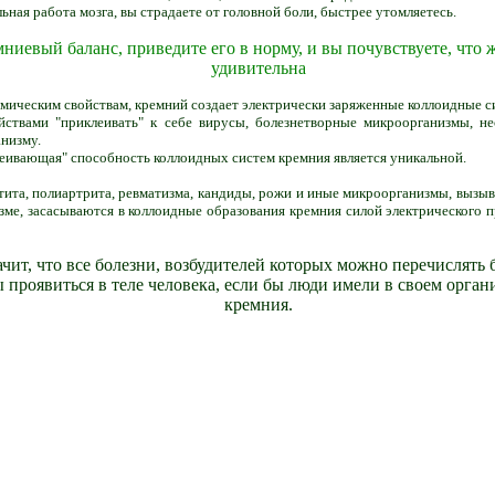
ная работа мозга, вы страдаете от головной боли, быстрее утомляетесь.
ниевый баланс, приведите его в норму, и вы почувствуете, что 
удивительна
имическим свойствам, кремний создает электрически заряженные коллоидные 
ствами "приклеивать" к себе вирусы, болезнетворные микроорганизмы, н
анизму.
леивающая" способность коллоидных систем кремния является уникальной.
атита, полиартрита, ревматизма, кандиды, рожи и иные микроорганизмы, выз
зме, засасываются в коллоидные образования кремния силой электрического п
ачит, что все болезни, возбудителей которых можно перечислять
ы проявиться в теле человека, если бы люди имели в своем орган
кремния.