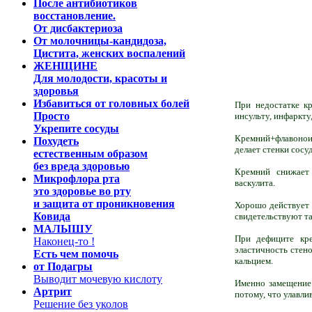
После антибиотиков
восстановление.
От дисбактериоза
От молочницы-
кандидоза,
Цистита, женских воспалений
ЖЕНЩИНЕ
Для молодости, красоты и
здоровья
Избавиться от головных болей
При недостатке кр
Просто
инсульту, инфаркт
Укрепите сосуды
Кремний+флавоноид
Похудеть
делает стенки сос
естественным образом
без вреда здоровью
Кремний снижает 
Микрофлора рта
васкулита.
это здоровье во рту
и защита от проникновения
Хорошо действует 
Ковида
свидетельствуют та
МАЛЫШУ
При дефиците кре
Наконец-то !
эластичность стен
Есть чем помочь
кальцием.
от Подагры
Выводит мочевую кислоту
Именно замещение 
Артрит
потому, что улавли
Решение без уколов