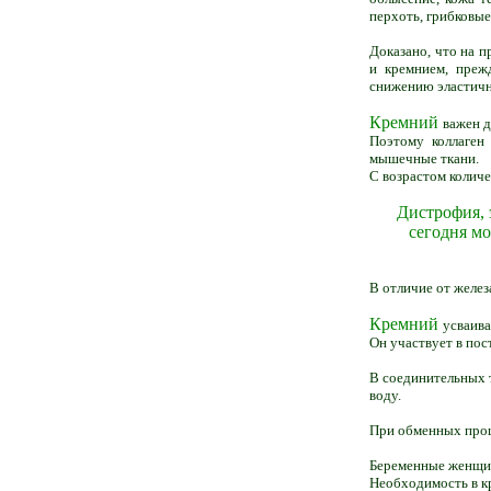
перхоть, грибковые
Доказано, что на п
и кремнием, преж
снижению эластичн
Кремний
важен д
Поэтому коллаген
мышечные ткани.
С возрастом количе
Дистрофия, 
сегодня мо
В отличие от желез
Кремний
усваива
Он участвует в пос
В соединительных т
воду.
При обменных проце
Беременные женщин
Необходимость в кр