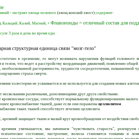
ле
мний
-
экстракт хвоща полевого
(хвощ конский хвост)
содержит:
Флавоноиды = отличный состав для под
),
Кальций,
Калий,
Магний, +
суле 3 раза в день во время еды
рная структурная единица связи "мозг-тело"
статочно в организме, то могут возникать нарушения функций головного м
м и телом, что ведет к расстройству координации движений, появлению обще
, необоснованной растерянности, трудности сосредоточения, повышенной чу
 ощущению страха смерти.
ремния холестерин не усваивается и не используется для создания новых клеток
т несколькими различными, дополняющими друг друга свойствами.
 кровеносные сосуды, способствует нормальному функционированию малого
рошее кровоснабжение тканей, даже если они поражены
целлюлитом
.
набжение таких тканей способствует лечению целлюлита.
Е, кремний защищает ткани и малый круг кровообращения от воздействия своб
 кремния уменьшается, мы начинаем "чувствовать старость", реагируем 
психическое состояние, настроение, волосы становятся тонкими и лом
ряет эластичность, ногти ломаются, часто возникают кровоподтеки, воспале