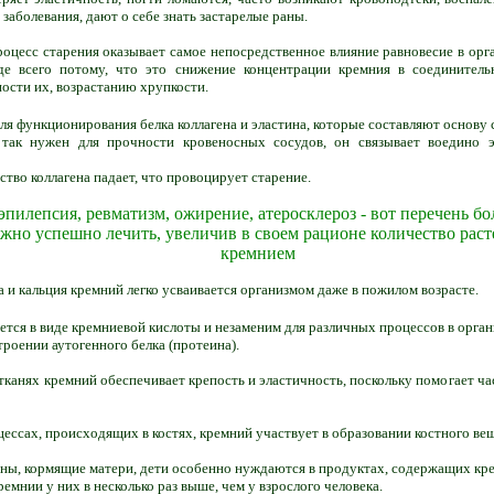
 заболевания, дают о себе знать застарелые раны.
роцесс старения оказывает самое непосредственное влияние равновесие в ор
де всего потому, что это снижение концентрации кремния в соединитель
ости их, возрастанию хрупкости.
ля функционирования белка коллагена и эластина, которые составляют основу 
 так нужен для прочности кровеносных сосудов, он связывает воедино эм
ство коллагена падает, что провоцирует старение.
эпилепсия, ревматизм, ожирение, атеросклероз - вот перечень бо
жно успешно лечить, увеличив в своем рационе количество раст
кремнием
а и кальция кремний легко усваивается организмом даже в пожилом возрасте.
ется в виде кремниевой кислоты и незаменим для различных процессов в орган
троении аутогенного белка (протеина).
канях кремний обеспечивает крепость и эластичность, поскольку помогает ча
ссах, происходящих в костях, кремний участвует в образовании костного вещ
ы, кормящие матери, дети особенно нуждаются в продуктах, содержащих кр
емнии у них в несколько раз выше, чем у взрослого человека.