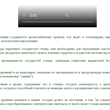
емния ухудшается кровоснабжение органов, что ведёт к стенокардии, кар
у, психическим нарушениям.
ы укрепляют сосудистую стенку, они необходимы для образования эластин
удов, желудочно-кишечного тракта, клапаны сердечно-сосудистой системы про
проницаемость сосудистой стенки, уменьшая симптомы варикозной бол
кремний и на капилляры, уменьшая их проницаемость и предупреждая появл
к называемые "синяки").
мния в крови, содержание его в стенках сосудов уменьшается, а кре
ок сосудов и способный отвечать на команды мозга к расширению или сужени
кремния кальцием в тканях сосудов делает их жесткими, и они "не слыша
вать и преобразовывать электрические импульсы от мозга может только кремни