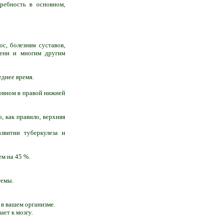
требность в основном,
с, болезням суставов,
ечени и многим другим
еднее время.
новном в правой нижней
, как правило, верхняя
звитии туберкулеза и
ем на 45 %.
темы.
в вашем организме.
ет к мозгу.