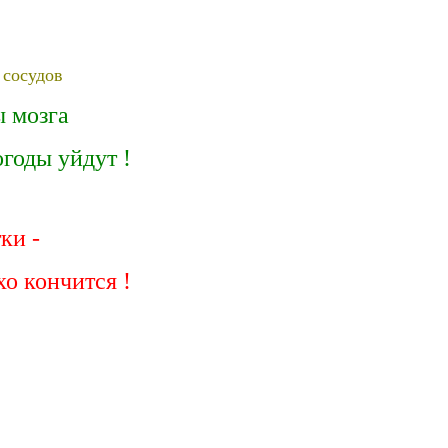
 сосудов
ы мозга
огоды уйдут
!
ки -
хо кончится !