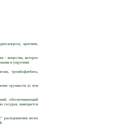
диосклерозу, аритмии,
а - вещества, которое
чными и упругими.
езни, тромбофлебита,
ение хрупкости (о чем
мний, обеспечивающий
ю сосудов, замещается
т" распоряжения мозга
й.