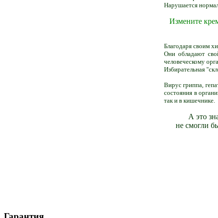
Нарушается нормаль
Измените крем
Благодаря своим х
Они обладают свой
человеческому орг
Избирательная "ск
Вирус гриппа, геп
состояния в органи
так и в кишечнике.
А это зн
не смогли б
Гарантия