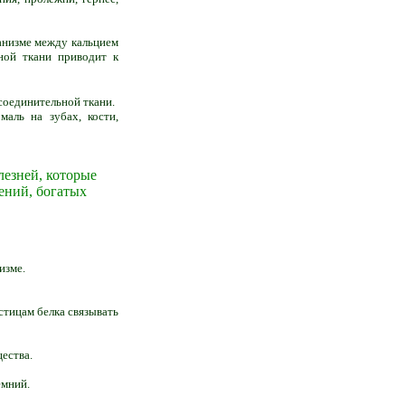
ганизме между кальцием
ной ткани приводит к
соединительной ткани.
аль на зубах, кости,
лезней, которые
ений, богатых
изме.
стицам белка связывать
ества.
емний.