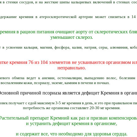
я в стенки сосудов, и на жесткие шипы кальциевых включений в стенках сос
одержание кремния в атеросклеротической артерии может снизиться в 14
ремния в рацион питания очищают аорту от склеротических бля
уменьшают склероз.
 в усвоении кальция, магния, фосфора, калия, натрия, серы, алюминия, коб
атке кремния 76 из 104 элементов не усваиваются организмом и
неправильно.
вого обмена ведет к анемии, остеомаляции, выпадению волос, болезням с
воспалениям кожи, псориазу, экземе, камням в печени и почках.
сновной причиной псориаза является дефицит Кремния в орган
овек получает с едой максимум 3-5 мг кремния в день, и это при правильном п
потребность же организма составляет 20-30 мг кремния.
Растительный препарат Кремний как раз и призван компенсиро
и устранить дефицит кремния в организме,
и содержит все, что необходимо для здоровья сердца.