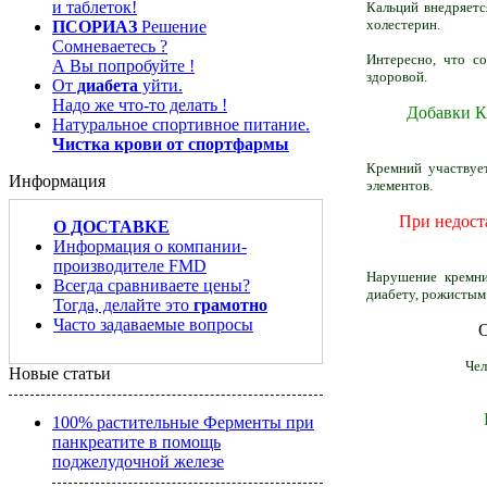
и таблеток!
Кальций внедряетс
холестерин.
ПСОРИАЗ
Решение
Сомневаетесь ?
Интересно, что с
А Вы попробуйте !
здоровой.
От
диабета
уйти.
Надо же что-то делать !
Добавки К
Натуральное cпортивное питание.
Чистка крови от спортфармы
Кремний участвует
Информация
элементов.
При недост
О ДОСТАВКЕ
Информация о компании-
производителе FMD
Нарушение кремние
Всегда сравниваете цены?
диабету, рожистым 
Тогда, делайте это
грамотно
Часто задаваемые вопросы
О
Чел
Новые статьи
100% растительные Ферменты при
панкреатите в помощь
поджелудочной железе