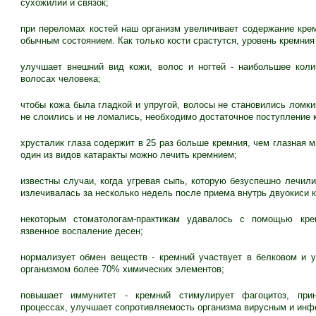
сухожилий и связок;
при переломах костей наш организм увеличивает содержание крем
обычным состоянием. Как только кости срастутся, уровень кремния
улучшает внешний вид кожи, волос и ногтей - наибольшее коли
волосах человека;
чтобы кожа была гладкой и упругой, волосы не становились ломким
не слоились и не ломались, необходимо достаточное поступление 
хрусталик глаза содержит в 25 раз больше кремния, чем глазная 
один из видов катаракты можно лечить кремнием;
известны случаи, когда угревая сыпь, которую безуспешно лечили
излечивалась за несколько недель после приема внутрь двуокиси 
некоторым стоматологам-практикам удавалось с помощью кре
язвенное воспаление десен;
нормализует обмен веществ - кремний участвует в белковом и 
организмом более 70% химических элементов;
повышает иммунитет - кремний стимулирует фагоцитоз, при
процессах, улучшает сопротивляемость организма вирусным и ин