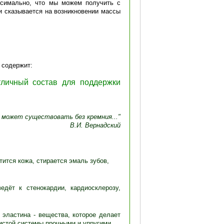
ксимально, что мы можем получить с
м и сказывается на возникновении массы
 содержит:
личный состав для поддержки
е может существовать без кремния..."
В.И. Вернадский
тится кожа, стирается эмаль зубов,
едёт к стенокардии, кардиосклерозу,
 эластина - вещества, которое делает
истой системы прочными и упругими.