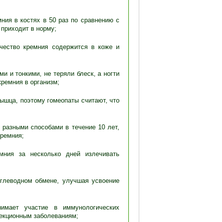
ния в костях в 50 раз по сравнению с
 приходит в норму;
чество кремния содержится в коже и
и и тонкими, не теряли блеск, а ногти
кремния в организм;
мышца, поэтому гомеопаты считают, что
 разными способами в течение 10 лет,
кремния;
мния за несколько дней излечивать
углеводном обмене, улучшая усвоение
нимает участие в иммунологических
фекционным заболеваниям;