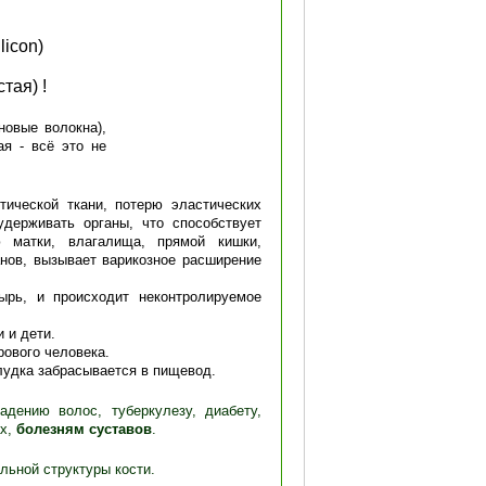
licon)
тая) !
новые волокна),
ая - всё это не
ической ткани, потерю эластических
удерживать органы, что способствует
 матки, влагалища, прямой кишки,
нов, вызывает варикозное расширение
ырь, и происходит неконтролируемое
 и дети.
рового человека.
лудка забрасывается в пищевод.
падению волос,
туберкулезу, диабету,
ах,
болезням суставов
.
льной структуры кости.