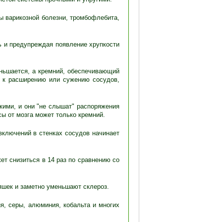
ы варикозной болезни, тромбофлебита,
ь и предупреждая появление хрупкости
еньшается, а кремний, обеспечивающий
а к расширению или сужению сосудов,
кими, и они "не слышат" распоряжения
сы от мозга может только кремний.
включений в стенках сосудов начинает
ет снизиться в 14 раз по сравнению со
яшек и заметно уменьшают склероз.
я, серы, алюминия, кобальта и многих