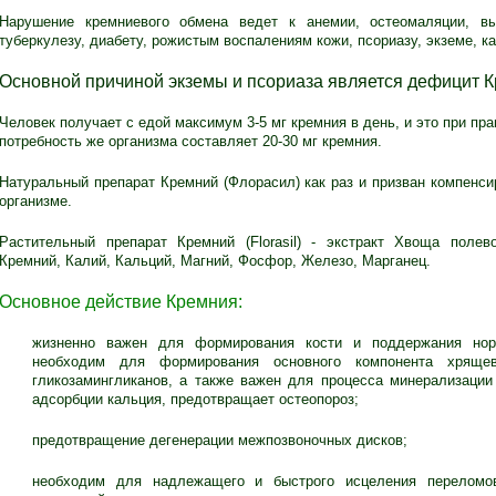
Нарушение кремниевого обмена ведет к анемии, остеомаляции, вы
туберкулезу, диабету, рожистым воспалениям кожи, псориазу, экземе, ка
Основной причиной экземы и псориаза является дефицит К
Человек получает с едой максимум 3-5 мг кремния в день, и это при пр
потребность же организма составляет 20-30 мг кремния.
Натуральный препарат Кремний (Флорасил) как раз и призван компенси
организме.
Растительный препарат Кремний (Florasil) - экстракт Хвоща поле
Кремний, Калий, Кальций, Магний, Фосфор, Железо, Марганец.
Основное действие Кремния:
жизненно важен для формирования кости и поддержания нор
необходим для формирования основного компонента хряще
гликозамингликанов, а также важен для процесса минерализации 
адсорбции кальция, предотвращает остеопороз;
предотвращение дегенерации межпозвоночных дисков;
необходим для надлежащего и быстрого исцеления переломо