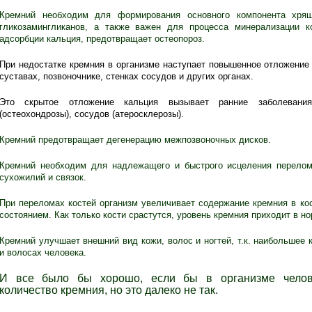
Кремний необходим для формирования основного компонента хрящ
гликозамингликанов, а также важен для процесса минерализации ко
адсорбции кальция, предотвращает остеопороз.
При недостатке кремния в организме наступает повышенное отложение 
суставах, позвоночнике, стенках сосудов и других органах.
Это скрытое отложение кальция вызывает ранние заболевания 
(остеохондрозы), сосудов (атеросклерозы).
Кремний
предотвращает дегенерацию межпозвоночных дисков.
Кремний
необходим для надлежащего и быстрого исцеления перелом
сухожилий и связок.
П
ри переломах костей организм увеличивает содержание кремния в ко
состоянием. Как только кости срастутся, уровень кремния приходит в но
Кремний
улучшает внешний вид кожи, волос и ногтей, т.к. наибольшее
и волосах человека.
И все было бы хорошо, если бы в организме челове
количество кремния, но это далеко не так.