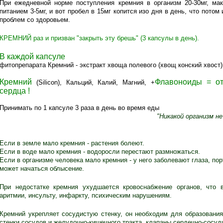
При ежедневной норме поступления кремния в организм 20-30мг, ма
питанием 3-5мг, и вот пробел в 15мг копится изо дня в день, что пото
проблем со здоровьем.
КРЕМНИЙ раз и призван "закрыть эту брешь" (3 капсулы в день).
В каждой капсуле
фитопрепарата
Кремний
- экстракт хвоща полевого (хвощ конский хвост)
Кремний
Флавоноиды = от
(Silicon), Кальций, Калий, Магний, +
сердца !
Принимать по 1 капсуле 3 раза в день во время еды
"Никакой организм н
Если в земле мало кремния - растения болеют.
Если в воде мало кремния - водоросли перестают размножаться.
Если в организме человека мало кремния - у него заболевают глаза, пор
может начаться облысение.
При недостатке кремния ухудшается кровоснабжение органов, что в
аритмии, инсульту, инфаркту, психическим нарушениям.
Кремний укрепляет сосудистую стенку, он необходим для образования
стенки сосудов и желудочно-кишечного тракта, клапаны сердечно-сосуд