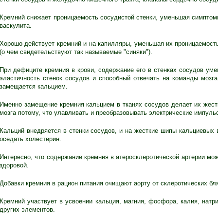
Кремний снижает проницаемость сосудистой стенки, уменьшая симптом
васкулита.
Хорошо действует кремний и на капилляры, уменьшая их проницаемост
(о чем свидетельствуют так называемые "синяки").
При дефиците кремния в крови, содержание его в стенках сосудов ум
эластичность стенок сосудов и способный отвечать на команды мозг
замещается кальцием.
Именно замещение кремния кальцием в тканях сосудов делает их жест
мозга потому, что улавливать и преобразовывать электрические импуль
Кальций внедряется в стенки сосудов, и на жесткие шипы кальциевых 
оседать холестерин.
Интересно, что содержание кремния в атеросклеротической артерии мож
здоровой.
Добавки кремния в рацион питания очищают аорту от склеротических бл
Кремний участвует в усвоении кальция, магния, фосфора, калия, натри
других элементов.