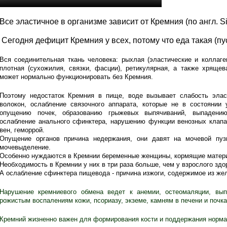
Все эластичное в организме зависит
от Кремния (по англ. Si
Сегодня дефицит Кремния у всех,
потому что еда такая (пус
Вся соединительная ткань человека: рыхлая (эластические и коллаге
плотная (сухожилия, связки, фасции), ретикулярная, а также хрящев
может нормально функционировать без Кремния.
Поэтому недостаток Кремния в пище, воде вызывает слабость эласт
волокон, ослабление связочного аппарата, которые не в состоянии 
опущению почек, образованию грыжевых выпячиваний, выпадению
ослабление анального сфинктера, нарушению функции венозных клапа
вен, геморрой.
Опущение органов причина недержания, они давят на мочевой пуз
мочевыделение.
Особенно нуждаются в Кремнии беременные женщины, кормящие матери
Необходимость в Кремнии у них в три раза больше, чем у взрослого здо
А ослабление сфинктера пищевода - причина изжоги, содержимое из же
Нарушение кремниевого обмена ведет к анемии, остеомаляции, вы
рожистым воспалениям кожи, псориазу, экземе, камням в печени и почк
Кремний жизненно важен для формирования кости и поддержания норма